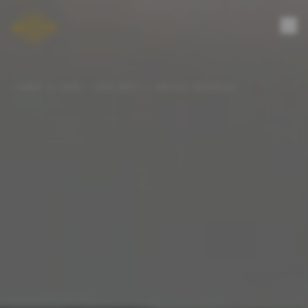
VANAF 6 JAAR · BTW-VRIJ · GRATIS PROEFLES