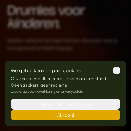
Drumles voor
kinderen.
Speels, veilig en op eigen tempo. Een plek waar je
kind gewoon zichzelf mag zijn.
We gebruiken een paar cookies.
Plan een gratis proefles
Onze cookies onthouden of je sidebar open stond.
Geen trackers, geen reclame.
Lees onze
cookieverklaring
en
privacybeleid
.
SCROLL
Alleen strikt noodzakelijke
Akkoord