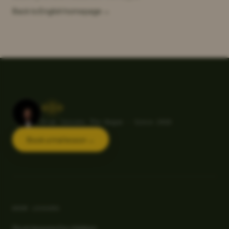
Back to English homepage →
Drum lessons The Hague · Since 2010
Stefan van de Brug
Book a trial lesson →
DRUM LESSONS
Drum lessons for children