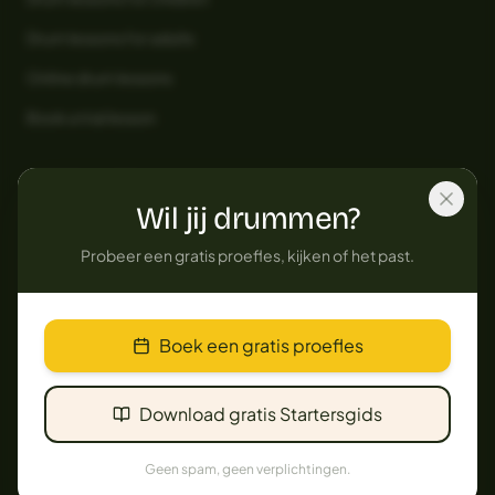
Drum lessons for adults
Online drum lessons
Book a trial lesson
COURSES & TOOLS
Wil jij drummen?
Online Drum Course
Probeer een gratis proefles, kijken of het past.
Parent's Guide to Music
Drum Bootcamp
Drum Sound Session
Boek een gratis proefles
Coaching for musicians
Download gratis Startersgids
SHOP
Geen spam, geen verplichtingen.
The Drum Vault