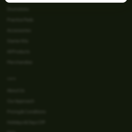
Drumsticks
Practice Pads
Accessories
Starter Kits
All Products
Merchandise
INFO
About Us
Our Approach
Pricing & Conditions
Holidays & Days Off