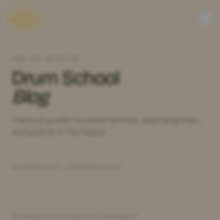
ENGLISH ARTICLES
Drum School
Blog
Practical guides for expat families, adult beginners
and parents in The Hague.
No articles yet — check back soon.
Looking for drum lessons in The Hague?